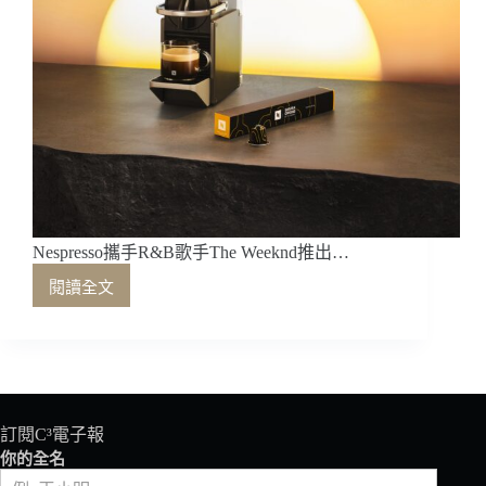
Nespresso攜手R&B歌手The Weeknd推出…
閱讀全文
Nespresso
攜
手
R&B
歌
手
The
訂閱C³電子報
Weeknd
你的全名
推