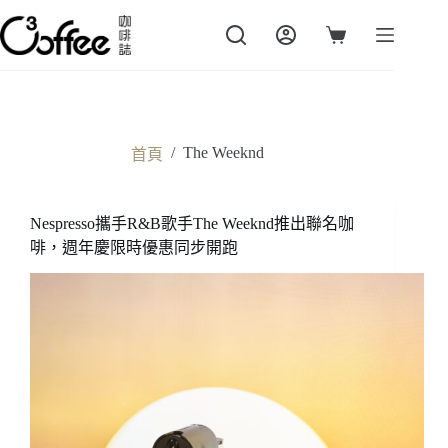
跳
至
購
主
物
要
車
內
容
/
The Weeknd
首頁
Nespresso攜手R&B歌手The Weeknd推出聯名咖
啡，週年慶限時優惠同步開跑