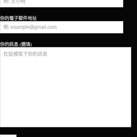
出
聯
名
你的電子郵件地址
咖
啡，
週
年
你的訊息 (選填)
慶
限
時
優
惠
同
步
開
跑