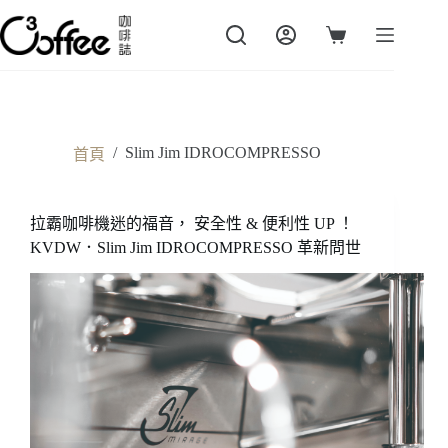
跳
至
購
主
物
要
車
內
容
/
Slim Jim IDROCOMPRESSO
首頁
拉霸咖啡機迷的福音， 安全性 & 便利性 UP ！
KVDW．Slim Jim IDROCOMPRESSO 革新問世