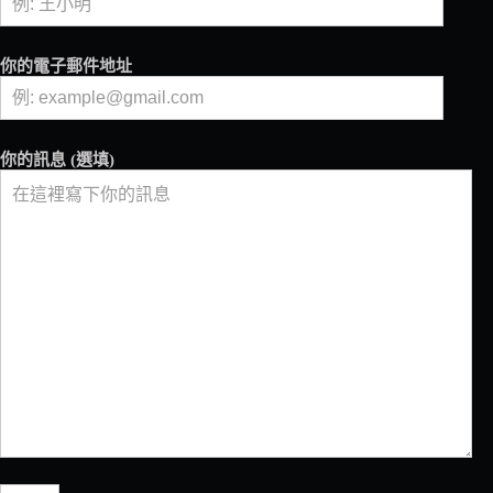
安
全
性
你的電子郵件地址
&
便
利
性
你的訊息 (選填)
UP
！
KVDW．
Slim
Jim
IDROCOMPRESSO
革
新
問
世