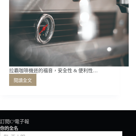
拉霸咖啡機迷的福音，安全性 & 便利性…
閱讀全文
拉
霸
咖
啡
機
迷
的
訂閱C³電子報
福
你的全名
音，