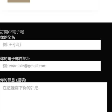
了
解
沖
煮
咖
啡
用
訂閱C³電子報
水
你的全名
SCAE
水
質
手
你的電子郵件地址
冊
MEASURE,AIM,TREAT
你的訊息 (選填)