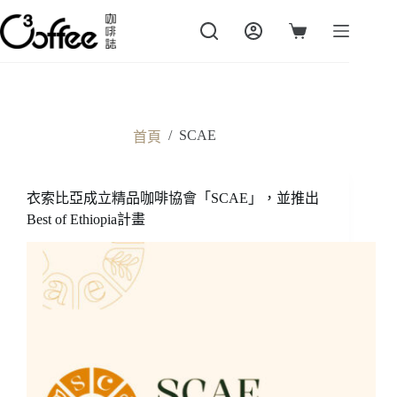
跳
至
購
主
物
要
車
內
容
/
SCAE
首頁
衣索比亞成立精品咖啡協會「SCAE」，並推出
Best of Ethiopia計畫