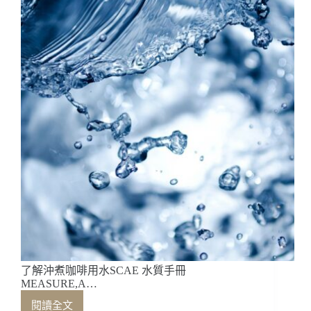
啡
協
會
「SCAE」，
並
推
出
Best
of
Ethiopia
計
畫
了解沖煮咖啡用水SCAE 水質手冊
MEASURE,A…
閱讀全文