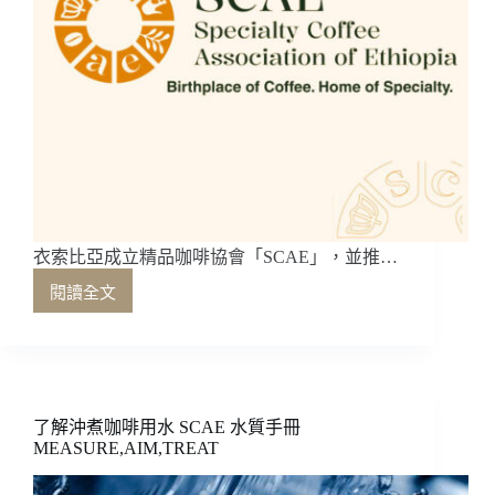
衣索比亞成立精品咖啡協會「SCAE」，並推…
閱讀全文
衣
索
比
亞
成
立
了解沖煮咖啡用水 SCAE 水質手冊
精
MEASURE,AIM,TREAT
品
咖