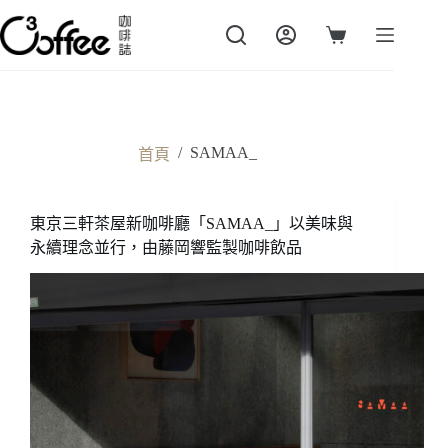
跳
至
購
主
物
要
車
內
容
/
SAMAA_
首頁
東京三軒茶屋新咖啡廳「SAMAA_」以美味與
永續理念並行，由藤岡響監製咖啡飲品