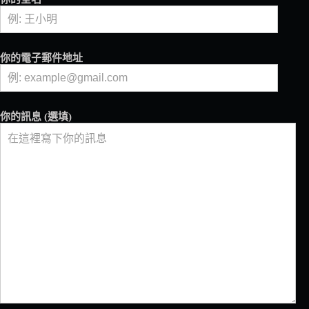
啡
廳
「SAMAA_」
以
你的電子郵件地址
美
味
與
永
你的訊息 (選填)
續
理
念
並
行，
由
藤
岡
響
監
製
咖
啡