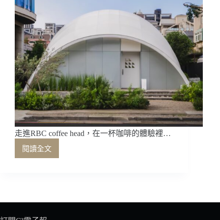
走進RBC coffee head，在一杯咖啡的體驗裡…
閱讀全文
走
進
RBC
coffee
head，
在
一