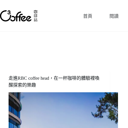
跳
至
首頁
閱讀
主
要
內
容
走進RBC coffee head，在一杯咖啡的體驗裡喚
醒探索的樂趣