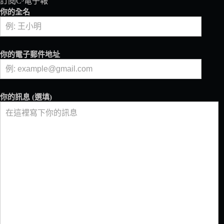
訂閱C³電子報
杯
你的全名
咖
啡
的
體
你的電子郵件地址
驗
裡
喚
醒
你的訊息 (選填)
探
索
的
樂
趣