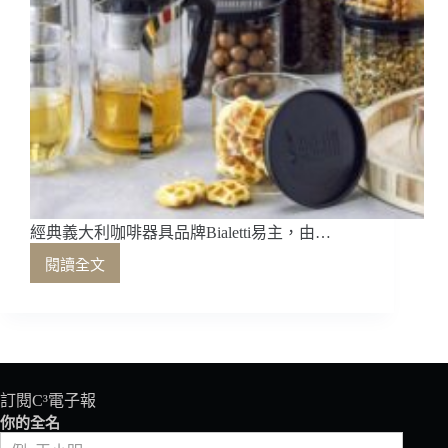
經典義大利咖啡器具品牌Bialetti易主，由…
閱讀全文
經
典
義
大
利
咖
啡
訂閱C³電子報
器
你的全名
具