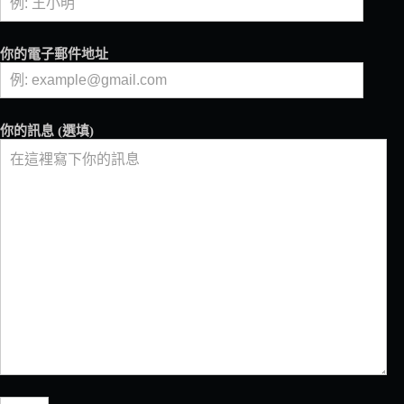
品
牌
Bialetti
你的電子郵件地址
易
主，
由
香
你的訊息 (選填)
港
企
業
家
族
創
辦
NUO
Capital
的
收
購