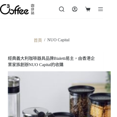
跳
至
購
主
物
要
車
內
容
/
NUO Capital
首頁
經典義大利咖啡器具品牌Bialetti易主，由香港企
業家族創辦NUO Capital的收購