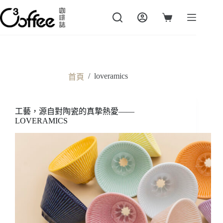
跳
至
購
主
物
要
車
內
容
/
loveramics
首頁
工藝，源自對陶瓷的真摯熱愛——
LOVERAMICS