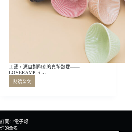
工藝，源自對陶瓷的真摯熱愛——
LOVERAMICS …
閱讀全文
工
藝，
源
自
對
陶
瓷
訂閱C³電子報
的
你的全名