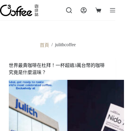
跳
至
購
主
物
要
車
內
容
/
julithcoffee
首頁
世界最貴咖啡在杜拜！一杯超過3萬台幣的咖啡
究竟是什麼滋味？