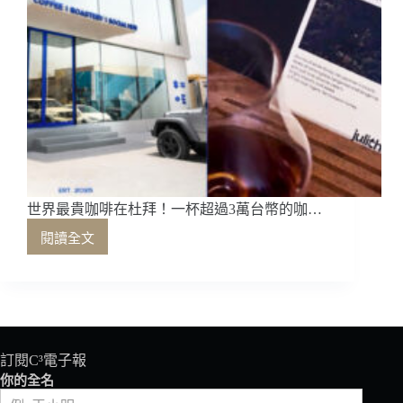
世界最貴咖啡在杜拜！一杯超過3萬台幣的咖…
閱讀全文
世
界
最
貴
咖
啡
在
訂閱C³電子報
杜
你的全名
拜！