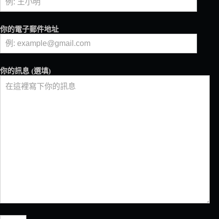
一
杯
超
你的電子郵件地址
過
3
萬
台
你的訊息 (選填)
幣
的
咖
啡
究
竟
是
什
麼
滋
味？