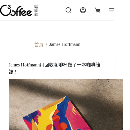
跳
至
購
主
物
要
車
內
容
/
James Hoffmann
首頁
James Hoffmann用回收咖啡杯做了一本咖啡雜
誌！