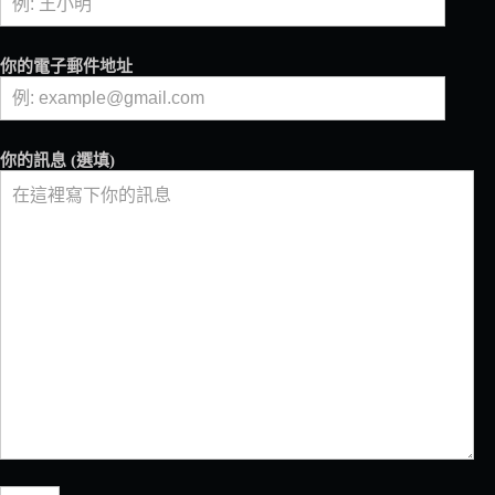
了
一
本
你的電子郵件地址
咖
啡
雜
誌！
你的訊息 (選填)