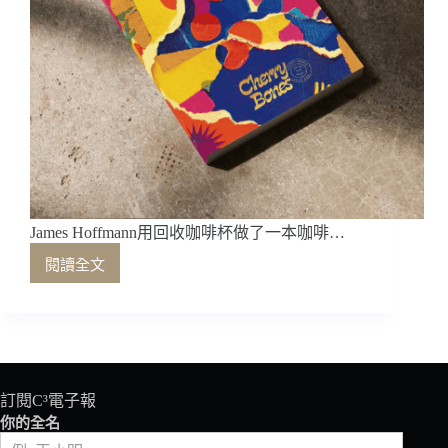
James Hoffmann用回收咖啡杯做了一本咖啡…
閱讀全文
James
Hoffmann
用
回
收
咖
啡
訂閱C³電子報
杯
你的全名
做