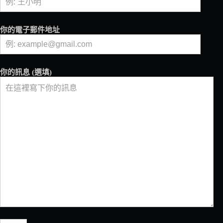
提
供
全
你的電子郵件地址
方
位
烘
焙
你的訊息 (選填)
解
決
方
案