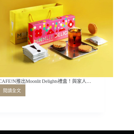
CAFE!N推出Moonlit Delights禮盒！與家人…
閱讀全文
CAFE!N
推
出
Moonlit
Delights
禮
盒！