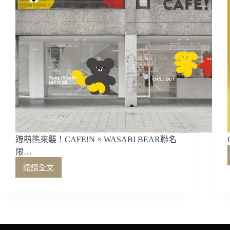
跩萌熊來襲！CAFE!N × WASABI BEAR聯名
限…
閱讀全文
跩
萌
熊
來
襲！
CAFE!N