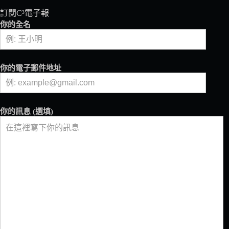
×
訂閱C³電子報
WASABI
BEAR
你的全名
聯
名
限
定
你的電子郵件地址
咖
啡、
周
邊、
你的訊息 (選填)
餐
飲
全
新
登
場