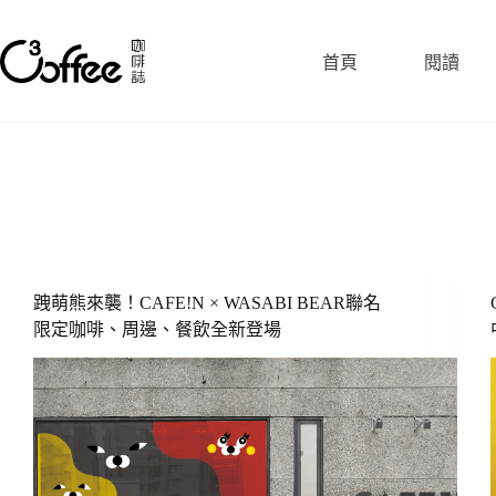
跳
至
首頁
閱讀
主
要
內
容
跩萌熊來襲！CAFE!N × WASABI BEAR聯名
限定咖啡、周邊、餐飲全新登場