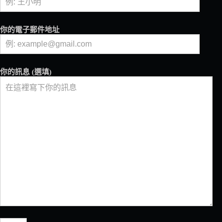
市，
主
打
你的電子郵件地址
外
帶
與
無
你的訊息 (選填)
現
金
服
務