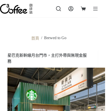
跳
至
購
主
物
要
車
內
容
/
Brewed to Go
首頁
星巴克新幹線月台門市，主打外帶與無現金服
務