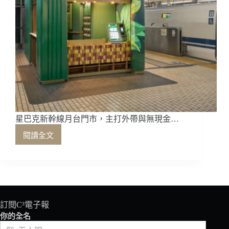
星巴克新幹線月台門市，主打外帶與無現金…
閱讀全文
星
巴
克
新
幹
線
月
訂閱C³電子報
台
你的全名
門