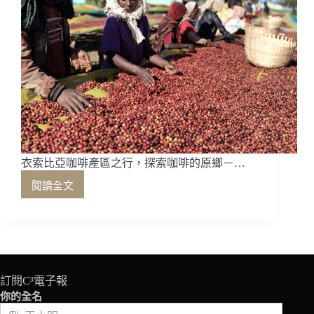
衣索比亞咖啡產區之行，探索咖啡的原鄉－…
閱讀全文
衣
索
比
亞
咖
啡
產
訂閱C³電子報
區
你的全名
之