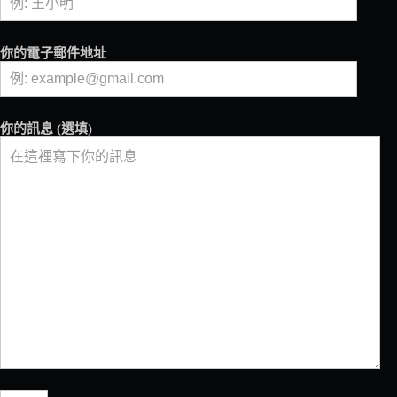
行，
探
索
你的電子郵件地址
咖
啡
的
原
你的訊息 (選填)
鄉
－
－
下
篇