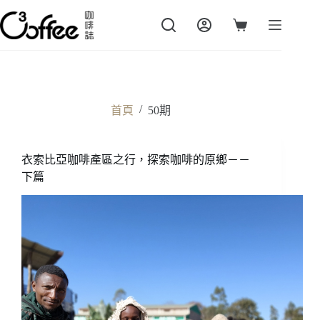
跳
至
購
主
物
要
車
內
容
/
首頁
50期
衣索比亞咖啡產區之行，探索咖啡的原鄉－－
下篇