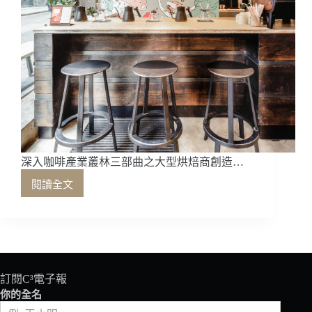
深入咖啡產業叢林三部曲之大型烘焙商創造…
閱讀全文
深
入
咖
啡
產
業
叢
訂閱C³電子報
林
你的全名
三