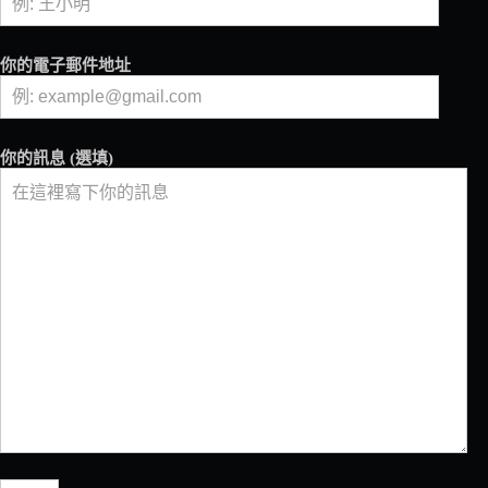
部
曲
之
你的電子郵件地址
大
型
烘
焙
你的訊息 (選填)
商
創
造
永
續
未
來