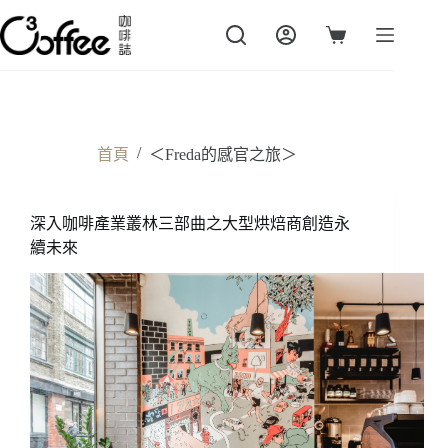
跳
至
購
主
物
要
車
內
容
/
首頁
＜Freda的感官之旅＞
深入咖啡產業叢林三部曲之大型烘焙商創造永
續未來