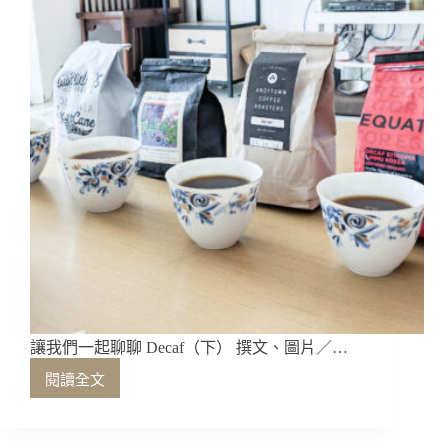
坡
精
品
咖
啡
讓我們一起聊聊 Decaf（下） 撰文、圖片／…
閱讀全文
讓
我
們