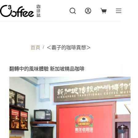
跳
至
購
主
物
要
車
內
容
/
首頁
＜霸子的咖啡異想＞
翻轉中的風味體驗 新加坡精品咖啡