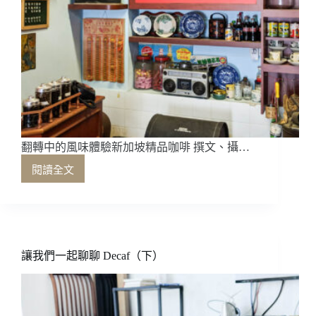
翻轉中的風味體驗新加坡精品咖啡 撰文、攝…
閱讀全文
翻
轉
中
的
風
味
讓我們一起聊聊 Decaf（下）
體
驗
新
加