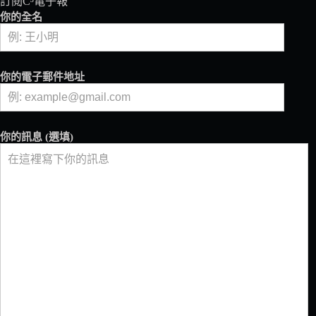
訂閱C³電子報
歐
你的全名
美
玻
璃
真
你的電子郵件地址
空
壺
你的訊息 (選填)