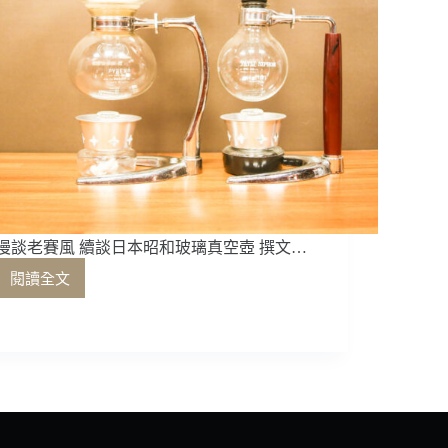
漫談老賽風 續談日本昭和玻璃真空壺 撰文…
閱讀全文
漫
談
老
賽
風
續
談
日