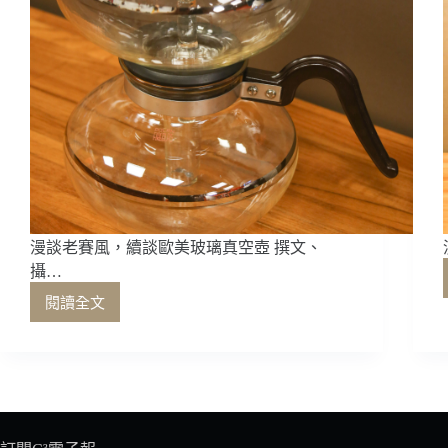
漫談老賽風，續談歐美玻璃真空壺 撰文、
攝…
閱讀全文
漫
談
老
賽
風，
續
談