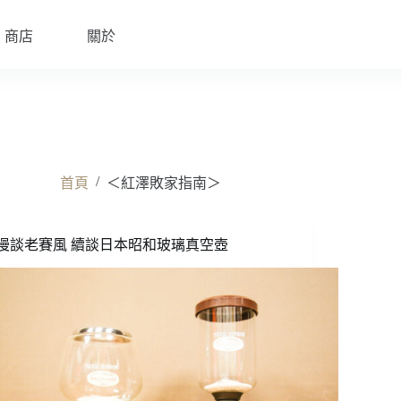
商店
關於
/
首頁
＜紅澤敗家指南＞
漫談老賽風 續談日本昭和玻璃真空壺