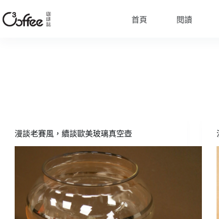
跳
至
首頁
閱讀
主
要
內
容
漫談老賽風，續談歐美玻璃真空壺