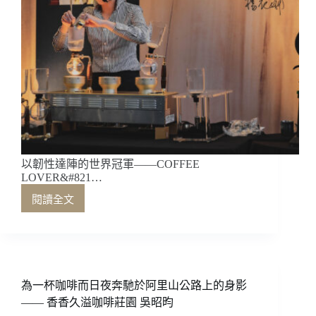
以韌性達陣的世界冠軍——COFFEE
LOVER&#821…
閱讀全文
以
韌
性
達
陣
的
為一杯咖啡而日夜奔馳於阿里山公路上的身影
世
—— 香香久溢咖啡莊園 吳昭昀
界