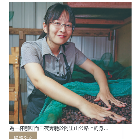
冠
軍
——
COFFEE
LOVER’s
PLANET
品
牌
總
監
楊
衣
姍
為一杯咖啡而日夜奔馳於阿里山公路上的身…
閱讀全文