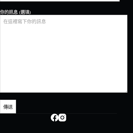
──
鴉
你的訊息 (選填)
埠
咖
啡
創
辦
人
蔡
婷
如
Ｘ
蔡
詩
敏