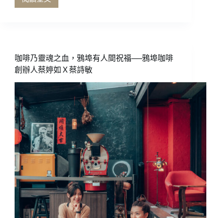
為
一
杯
咖
啡
而
咖啡乃靈魂之血，鴉埠有人間祝福──鴉埠咖啡
日
創辦人蔡婷如Ｘ蔡詩敏
夜
奔
馳
於
阿
里
山
公
路
上
的
身
影
——
香