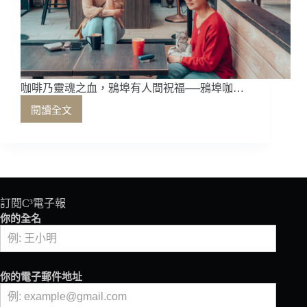
香
久
溢
咖
啡
莊
咖啡乃靈魂之血，鴉埠有人間祝福──鴉埠咖…
園
閱讀全文
吳
咖
昭
啡
昀
乃
靈
魂
之
血，
訂閱C³電子報
鴉
你的全名
埠
有
人
間
你的電子郵件地址
祝
福