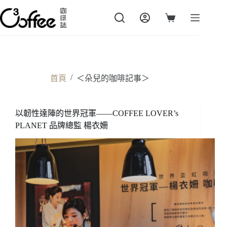
跳
至
購
主
物
要
車
內
容
/
首頁
＜朵兒的咖啡記事＞
以韌性達陣的世界冠軍——COFFEE LOVER’s
PLANET 品牌總監 楊衣姍