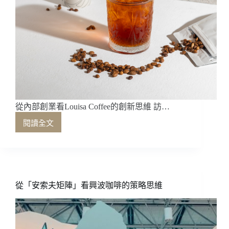
從內部創業看Louisa Coffee的創新思維 訪…
閱讀全文
從
內
部
創
業
看
從「安索夫矩陣」看興波咖啡的策略思維
Louisa
Coffee
的
創