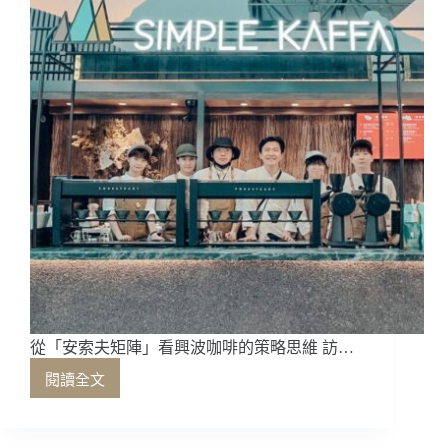
新
思
維
從「安索夫矩陣」看興波咖啡的策略思維 訪…
閱讀全文
從
「安
索