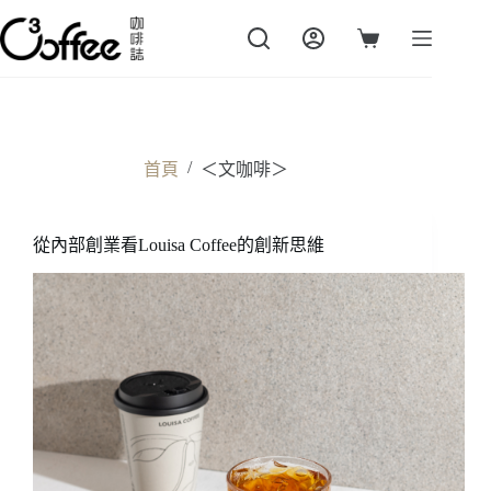
跳
至
購
主
物
要
車
內
容
/
首頁
＜文咖啡＞
從內部創業看Louisa Coffee的創新思維