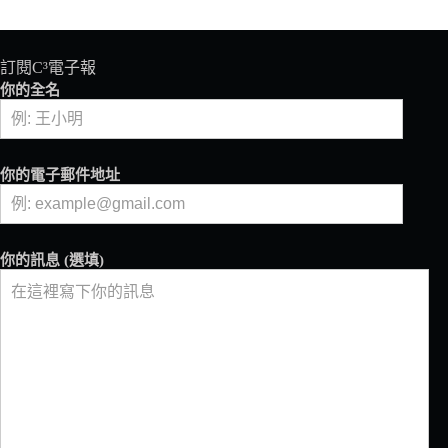
夫
矩
陣」
看
訂閱C³電子報
興
你的全名
波
咖
啡
的
你的電子郵件地址
策
略
思
維
你的訊息 (選填)