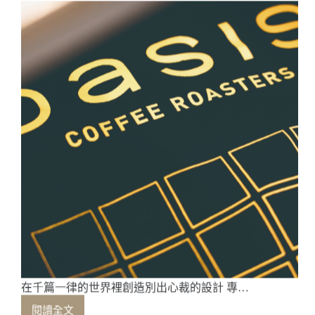
之
旅
——
登
波
咖
啡
COFFEE
DUMBO
在千篇一律的世界裡創造別出心裁的設計 專…
閱讀全文