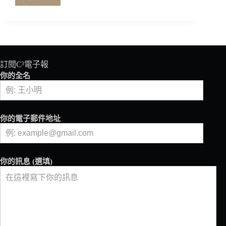
在
千
篇
一
律
的
世
訂閱C³電子報
界
你的全名
裡
創
造
別
你的電子郵件地址
出
心
裁
的
你的訊息 (選填)
設
計
專
訪
Oasis
Coffee