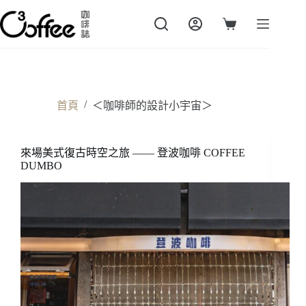
跳
至
購
主
物
要
車
內
容
/
首頁
＜咖啡師的設計小宇宙＞
來場美式復古時空之旅 —— 登波咖啡 COFFEE
DUMBO