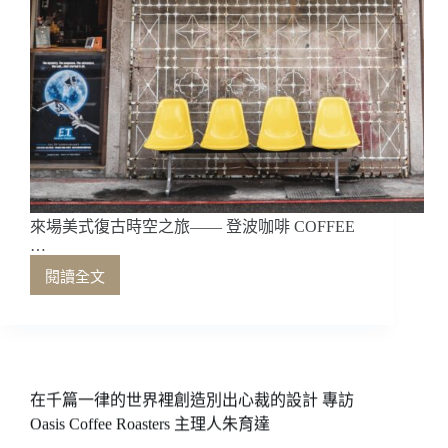
來場美式復古時空之旅—— 登波咖啡 COFFEE
…
閱讀全文
來
場
美
式
復
古
在千篇一律的世界裡創造別出心裁的設計 專訪
時
Oasis Coffee Roasters 主理人朱育達
空