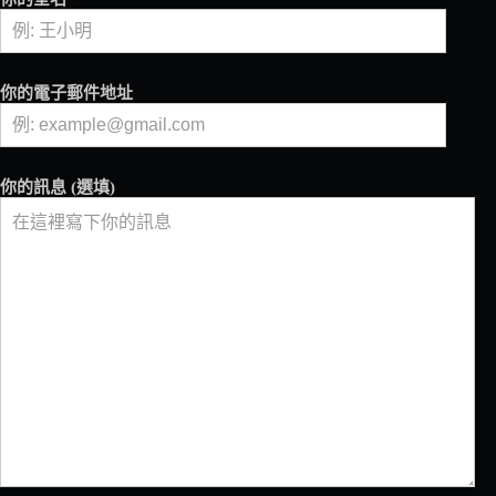
BEAMS，
一
定
要
你的電子郵件地址
入
手
的
咖
你的訊息 (選填)
啡
周
邊