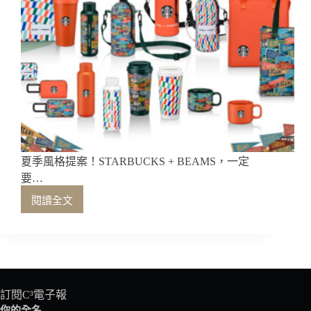
夏季風格提案！STARBUCKS + BEAMS，一定
要…
閱讀全文
夏
季
風
格
提
案！
STARBUCKS
訂閱C³電子報
+
你的全名