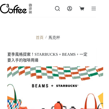
跳
至
購
主
物
要
車
內
容
/
首頁
馬克杯
夏季風格提案！STARBUCKS + BEAMS，一定
要入手的咖啡周邊