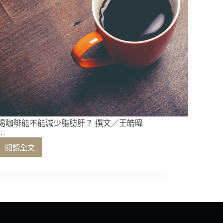
喝咖啡能不能減少脂肪肝？ 撰文／王皓暐
…
閱讀全文
喝
咖
啡
能
不
能
減