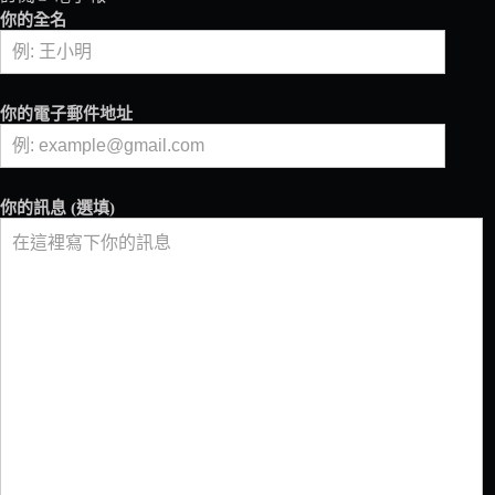
館
你的全名
為
人
間
樂
你的電子郵件地址
土
春
水
堂
你的訊息 (選填)