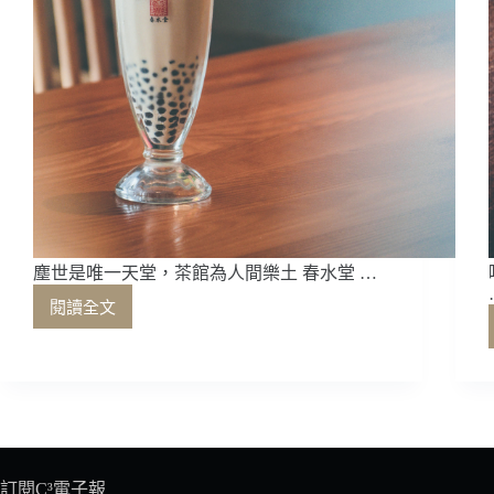
塵世是唯一天堂，茶館為人間樂土 春水堂 …
閱讀全文
塵
世
是
唯
一
天
堂，
茶
訂閱C³電子報