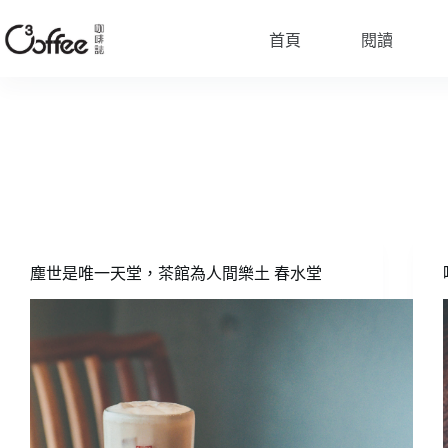
跳
至
首頁
閱讀
主
要
內
容
塵世是唯一天堂，茶館為人間樂土 春水堂