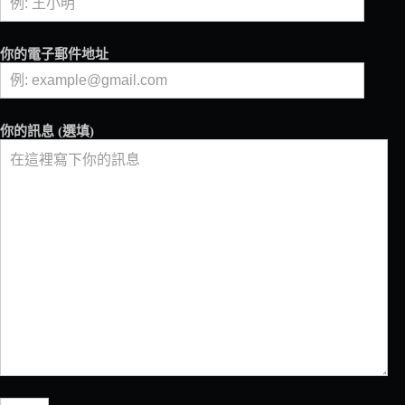
每
一
口
你的電子郵件地址
開
始
——
Carrefour
你的訊息 (選填)
Impact
家
樂
福
食
物
轉
型
計
畫