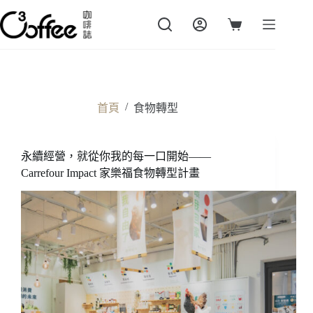
跳
至
購
主
物
要
車
內
容
/
首頁
食物轉型
永續經營，就從你我的每一口開始——
Carrefour Impact 家樂福食物轉型計畫