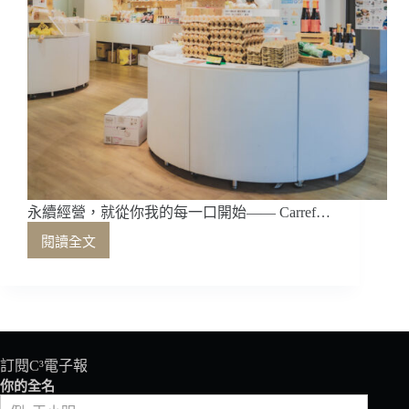
永續經營，就從你我的每一口開始—— Carref…
閱讀全文
永
續
經
營，
就
從
你
訂閱C³電子報
我
你的全名
的