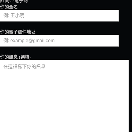
訂閱C³電子報
是
你的全名
誰
掀
起
了
你的電子郵件地址
牛
奶
界
的
你的訊息 (選填)
第
三
波
浪
潮