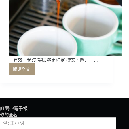
「有效」預浸 讓咖啡更穩定 撰文、圖片／…
閱讀全文
「有
效」
預
浸
讓
咖
啡
訂閱C³電子報
更
你的全名
穩
定