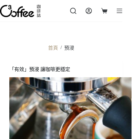
跳
至
購
主
物
要
車
內
容
/
首頁
預浸
「有效」預浸 讓咖啡更穩定