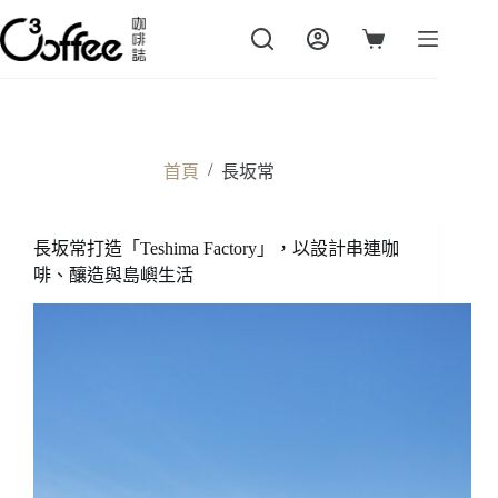
跳
至
購
主
物
要
車
內
容
/
首頁
長坂常
長坂常打造「Teshima Factory」，以設計串連咖
啡、釀造與島嶼生活