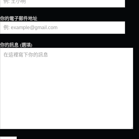
計
串
連
你的電子郵件地址
咖
啡、
釀
造
你的訊息 (選填)
與
島
嶼
生
活