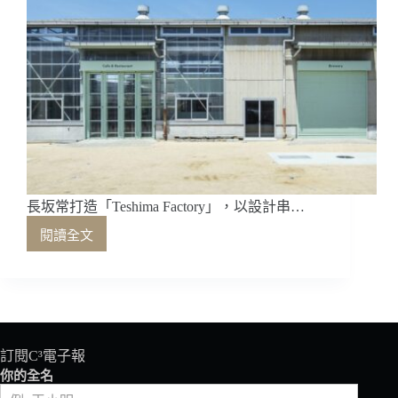
長坂常打造「Teshima Factory」，以設計串…
閱讀全文
長
坂
常
打
造
「Teshima
Factory」，
訂閱C³電子報
以
你的全名
設