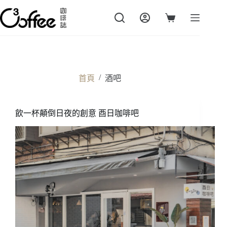
跳
至
購
主
物
要
車
內
容
/
首頁
酒吧
飲一杯顛倒日夜的創意 酉日咖啡吧