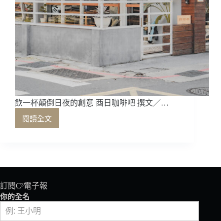
飲一杯顛倒日夜的創意 酉日咖啡吧 撰文／…
閱讀全文
飲
一
杯
顛
倒
日
夜
訂閱C³電子報
的
你的全名
創
意 酉