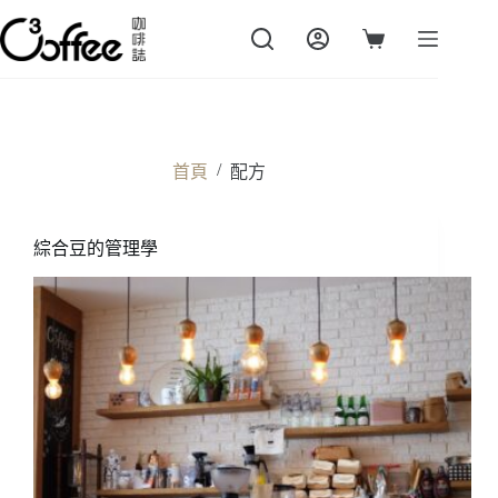
跳
至
購
主
物
要
車
內
容
/
首頁
配方
綜合豆的管理學