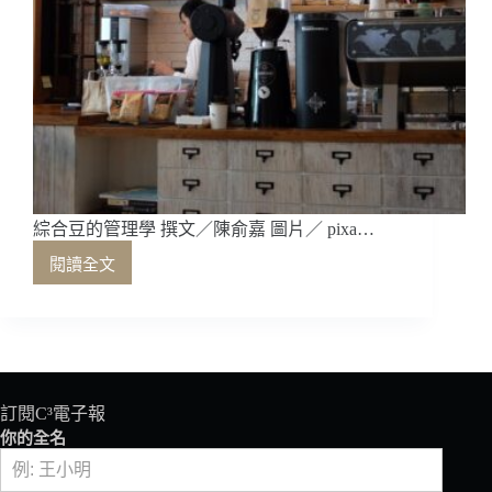
綜合豆的管理學 撰文／陳俞嘉 圖片／ pixa…
閱讀全文
綜
合
豆
的
管
理
學
訂閱C³電子報
你的全名