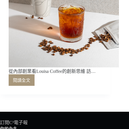
從內部創業看Louisa Coffee的創新思維 訪…
閱讀全文
從
內
部
創
業
看
Louisa
訂閱C³電子報
Coffee