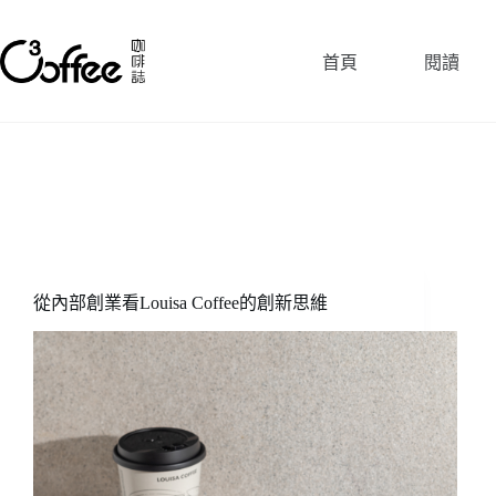
跳
至
首頁
閱讀
主
要
內
容
從內部創業看Louisa Coffee的創新思維