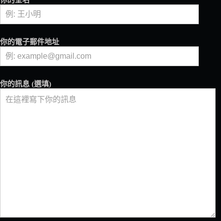
你的全名
的
創
新
思
你的電子郵件地址
維
你的訊息 (選填)