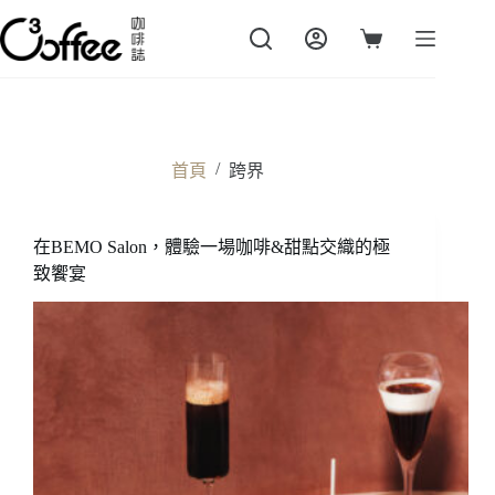
跳
至
購
主
物
要
車
內
容
/
首頁
跨界
在BEMO Salon，體驗一場咖啡&甜點交織的極
致饗宴