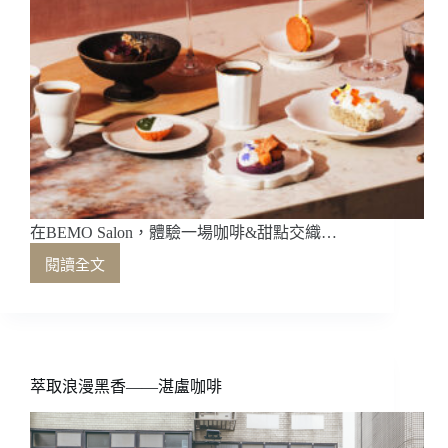
在BEMO Salon，體驗一場咖啡&甜點交織…
閱讀全文
在
BEMO
Salon，
體
驗
一
萃取浪漫黑香——湛盧咖啡
場
咖
啡