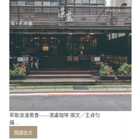
&
甜
點
交
織
的
極
致
饗
宴
萃取浪漫黑香——湛盧咖啡 撰文／王貞勻
攝…
閱讀全文
萃