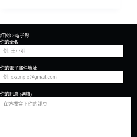
取
浪
漫
黑
香
——
訂閱C³電子報
湛
你的全名
盧
咖
啡
你的電子郵件地址
你的訊息 (選填)