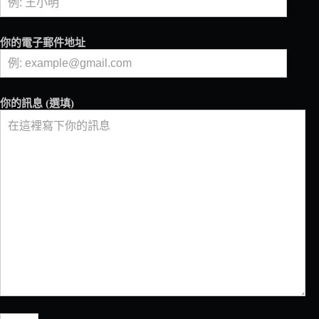
間
人
氣
你的電子郵件地址
咖
啡
館
推
你的訊息 (選填)
出
期
間
限
定
的
「臺
咖
特
調」