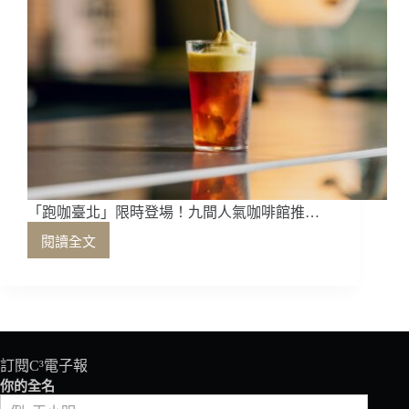
「跑咖臺北」限時登場！九間人氣咖啡館推…
閱讀全文
「跑
咖
臺
北」
限
時
登
訂閱C³電子報
場！
你的全名
九