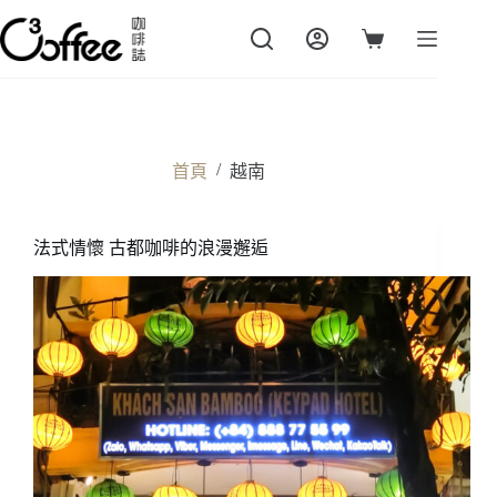
跳
至
購
主
物
要
車
內
容
/
首頁
越南
法式情懷 古都咖啡的浪漫邂逅