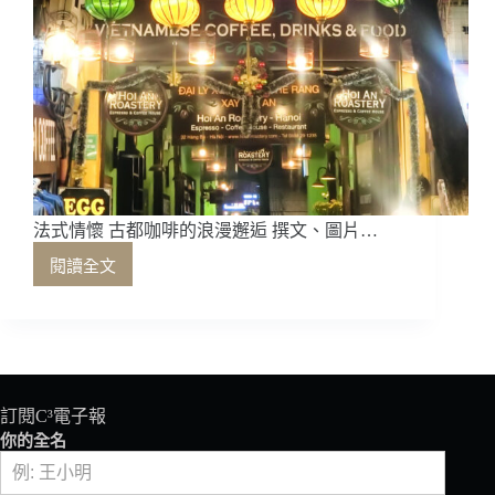
法式情懷 古都咖啡的浪漫邂逅 撰文、圖片…
閱讀全文
法
式
情
懷
古
都
咖
訂閱C³電子報
啡
你的全名
的
浪