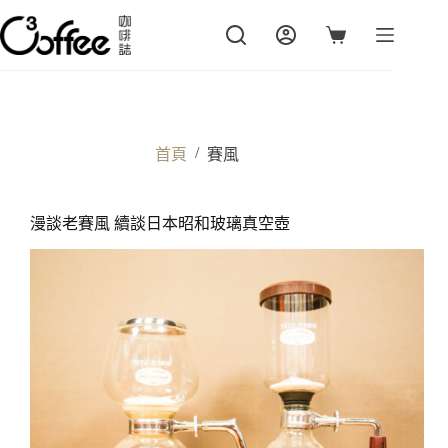
跳
至
購
主
物
要
車
內
容
/
首頁
賽風
漫談老賽風 續談日本昭和玻璃真空壺