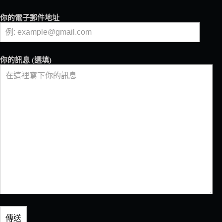
和
玻
你的電子郵件地址
璃
真
空
壺
你的訊息 (選填)