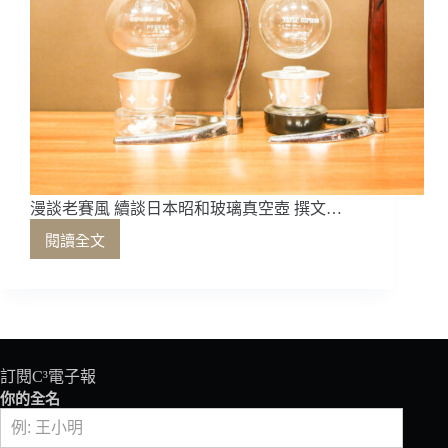
漫談老賽風 續談日本昭和玻璃真空壺 撰文…
閱讀全文
漫
談
老
賽
風
續
談
訂閱C³電子報
日
你的全名
本
昭