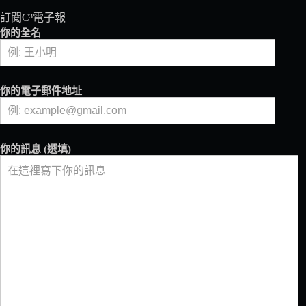
咖
訂閱C³電子報
啡
你的全名
展
本
周
登
你的電子郵件地址
場！
國
內
外
你的訊息 (選填)
知
名
咖
啡
館
+三
場
經
典
咖
啡