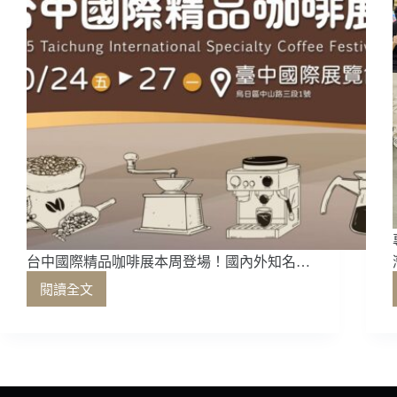
台中國際精品咖啡展本周登場！國內外知名…
閱讀全文
台
中
國
際
精
品