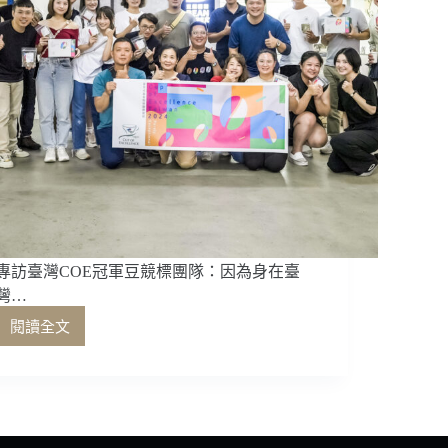
專訪臺灣COE冠軍豆競標團隊：因為身在臺
灣…
閱讀全文
專
訪
臺
灣
COE
冠