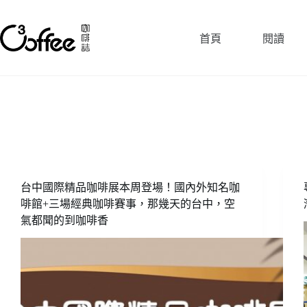
跳
至
首頁
閱讀
主
要
內
容
台中國際精品咖啡展本周登場！國內外知名咖
啡館+三場經典咖啡賽事，那幾天的台中，空
氣都聞的到咖啡香