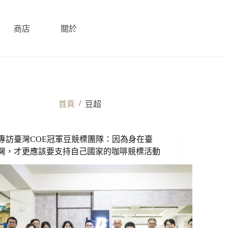
商店
關於
/
首頁
豆超
專訪臺灣COE冠軍豆競標團隊：因為身在臺
灣，才更應該要支持自己國家的咖啡競標活動