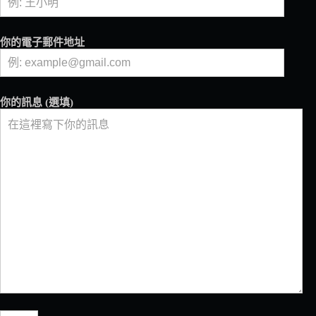
花、
調
酒、
你的電子郵件地址
烘
豆
大
賽
你的訊息 (選填)
冠
軍
奪
牌
的
關
鍵
密
碼