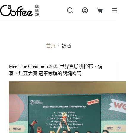
跳
至
購
主
物
要
車
內
容
/
首頁
調酒
Meet The Champion 2023 世界盃咖啡拉花、調
酒、烘豆大賽 冠軍奪牌的關鍵密碼