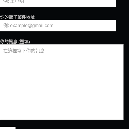
行，
探
索
你的電子郵件地址
咖
啡
的
原
你的訊息 (選填)
鄉
－
－
下
篇