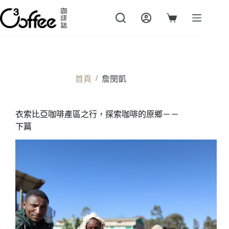
跳
至
購
主
物
要
車
內
容
/
首頁
詹閔凱
衣索比亞咖啡產區之行，探索咖啡的原鄉－－
下篇