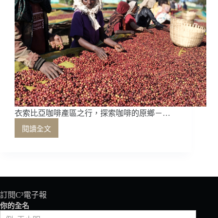
衣索比亞咖啡產區之行，探索咖啡的原鄉－…
閱讀全文
衣
索
比
亞
咖
啡
產
訂閱C³電子報
區
你的全名
之