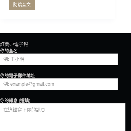
閱讀全文
巴
西
咖
啡
的
平
權
訂閱C³電子報
之
你的全名
聲
（上）
COFFEA
創
你的電子郵件地址
辦
人
Kellinha
Stein
你的訊息 (選填)
專
訪