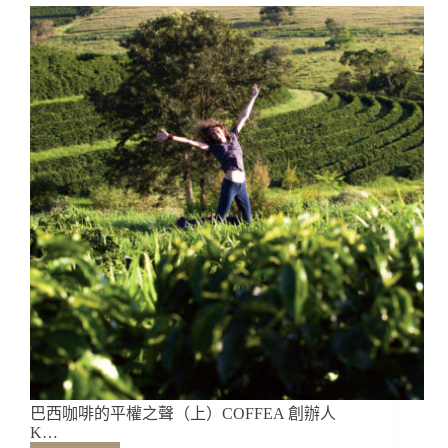
聲
（下）
COFFEA
創
辦
人
Kellinha
Stein
專
訪
巴西咖啡的平權之聲（上）COFFEA 創辦人
K…