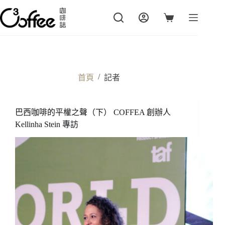
跳
至
購
主
物
要
車
內
容
/
首頁
記者
巴西咖啡的平權之聲（下） COFFEA 創辦人
Kellinha Stein 專訪