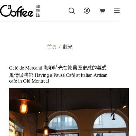
跳
至
購
主
物
要
車
內
容
/
首頁
觀光
Café de Mercanti 咖啡時光在懷舊歷史感的義式
風情咖啡館 Having a Pause Café at Italian Artisan
café in Old Montreal