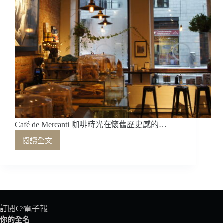
Café de Mercanti 咖啡時光在懷舊歷史感的…
閱讀全文
Café
de
Mercanti
咖
啡
時
光
訂閱C³電子報
在
你的全名