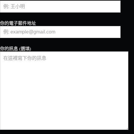
懷
舊
歷
史
你的電子郵件地址
感
的
義
式
你的訊息 (選填)
風
情
咖
啡
館
Having
a
Pause
Café
at
Italian
Artisan
café
in
Old