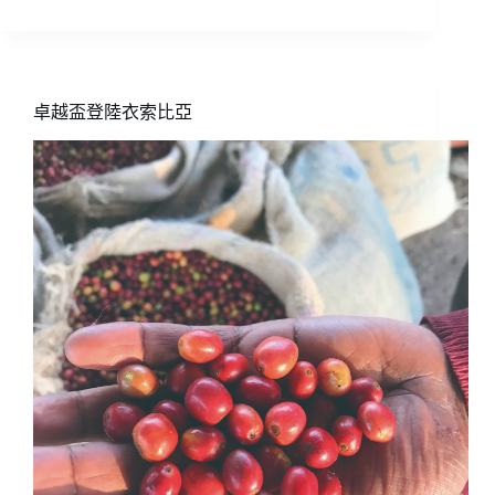
索
比
亞
成
立
卓越盃登陸衣索比亞
精
品
咖
啡
協
會
「SCAE」，
並
推
出
Best
of
Ethiopia
計
畫