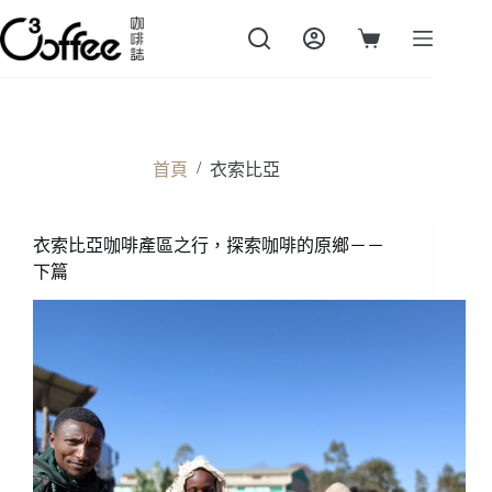
跳
至
購
主
物
要
車
內
容
/
首頁
衣索比亞
衣索比亞咖啡產區之行，探索咖啡的原鄉－－
下篇