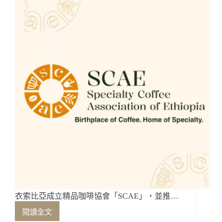
行，
探
索
咖
啡
的
原
鄉
－
－
下
篇
衣索比亞成立精品咖啡協會「SCAE」，並推…
閱讀全文
衣