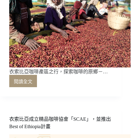
衣索比亞咖啡產區之行，探索咖啡的原鄉－…
閱讀全文
衣
索
比
亞
咖
啡
衣索比亞成立精品咖啡協會「SCAE」，並推出
產
Best of Ethiopia計畫
區
之