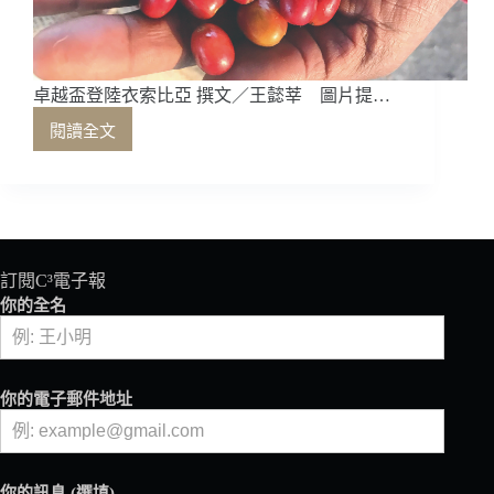
卓越盃登陸衣索比亞 撰文／王懿莘 圖片提…
閱讀全文
卓
越
盃
登
陸
衣
索
訂閱C³電子報
比
你的全名
亞
你的電子郵件地址
你的訊息 (選填)