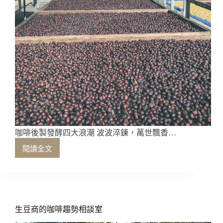
Coffee
的
產
地
觀
察
咖啡後製發酵四大浪潮 波波淬鍊，萬世飄香…
閱讀全文
咖
啡
後
製
發
酵
生豆商的咖啡趨勢相談室
四