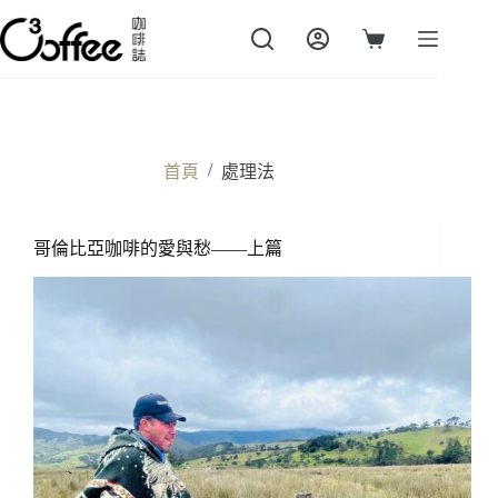
跳
至
購
主
物
要
車
內
容
/
首頁
處理法
哥倫比亞咖啡的愛與愁——上篇