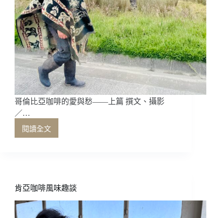
哥倫比亞咖啡的愛與愁——上篇 撰文、攝影
／…
閱讀全文
哥
倫
比
亞
咖
啡
肯亞咖啡風味趣談
的
愛
與