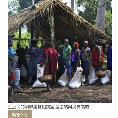
大
浪
潮
波
波
淬
鍊，
萬
世
飄
香
生豆商的咖啡趨勢相談室 產區端與消費端的…
閱讀全文
生