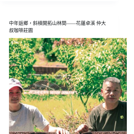
咖
啡
風
味
中年返鄉，斜槓開拓山林間——花蓮卓溪 仲大
趣
叔咖啡莊園
談