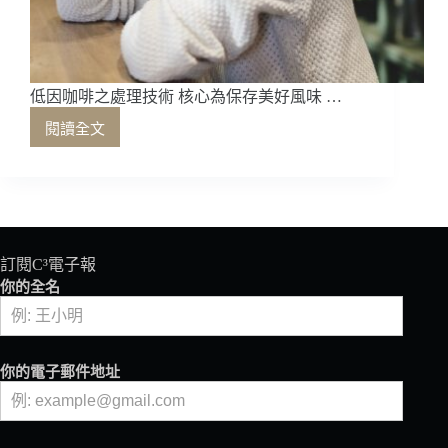
低因咖啡之處理技術 核心為保存美好風味 …
閱讀全文
低
因
咖
啡
之
處
理
訂閱C³電子報
技
你的全名
術
核
心
為
你的電子郵件地址
保
存
美