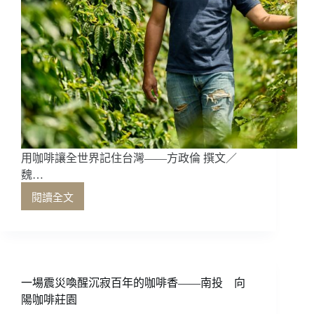
仲
大
叔
咖
啡
莊
園
用咖啡讓全世界記住台灣——方政倫 撰文／
魏…
閱讀全文
用
咖
啡
讓
全
世
一場震災喚醒沉寂百年的咖啡香——南投 向
界
陽咖啡莊園
記