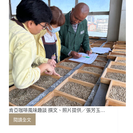
愁
——
上
篇
肯亞咖啡風味趣談 撰文、照片提供／張芳玉…
閱讀全文
肯
亞