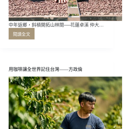
中年返鄉，斜槓開拓山林間──花蓮卓溪 仲大…
閱讀全文
中
年
返
鄉，
斜
槓
用咖啡讓全世界記住台灣——方政倫
開
拓
山
林
間
——
花
蓮
卓
溪