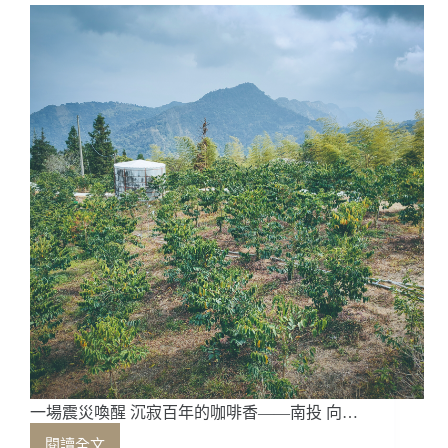
住
台
灣
——
方
政
倫
一場震災喚醒 沉寂百年的咖啡香——南投 向…
閱讀全文