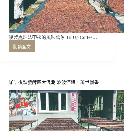
園
後製處理法帶來的風味萬象 Tri-Up Coffee…
閱讀全文
後
製
處
理
法
帶
咖啡後製發酵四大浪潮 波波淬鍊，萬世飄香
來
的
風
味
萬
象
Tri-
Up