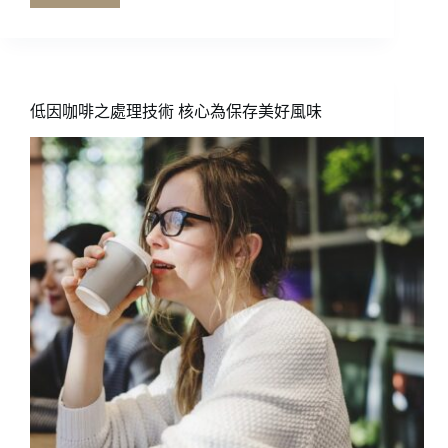
豆
商
的
咖
啡
低因咖啡之處理技術 核心為保存美好風味
趨
勢
相
談
室