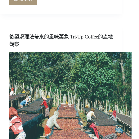
一
場
震
災
喚
醒
後製處理法帶來的風味萬象 Tri-Up Coffee的產地
沉
觀察
寂
百
年
的
咖
啡
香
——
南
投
向
陽
咖
啡
莊