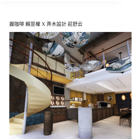
的
咖
啡
職
握咖啡 賴昱權 X 弄木設計 莊舒云
業
食
物
攝
影
師
餐
桌
上
的
攝
影
師
／
瑪
莉
先
生、