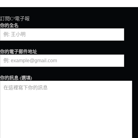
士
咖
啡
訂閱C³電子報
博
你的全名
物
館
Museu
do
你的電子郵件地址
Cafe
你的訊息 (選填)