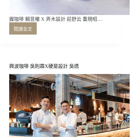
Mel
握咖啡 賴昱權 X 弄木設計 莊舒云 重現昭…
閱讀全文
握
咖
啡
賴
昱
權
興波咖啡 吳則霖X硬是設計 吳透
X
弄
木
設
計
莊
舒
云