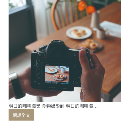
界
盃
拉
花
冠
軍
謝
溢
宸
明日的咖啡職業 食物攝影師 明日的咖啡職…
閱讀全文
明
日