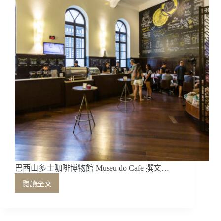
設
計
吳
透
巴西山多士咖啡博物館 Museu do Cafe 撰文…
閱讀全文
巴
西
山
多