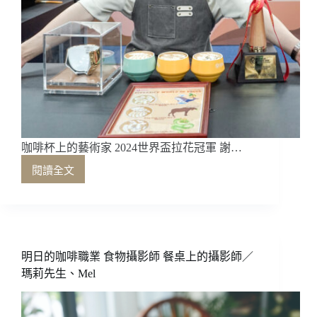
咖啡杯上的藝術家 2024世界盃拉花冠軍 謝…
閱讀全文
咖
啡
杯
上
的
藝
明日的咖啡職業 食物攝影師 餐桌上的攝影師／
術
瑪莉先生、Mel
家
2024
世