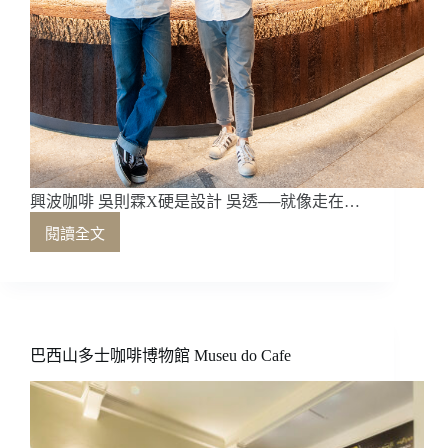
興波咖啡 吳則霖X硬是設計 吳透──就像走在…
閱讀全文
興
波
咖
啡
吳
則
巴西山多士咖啡博物館 Museu do Cafe
霖
X
硬
是