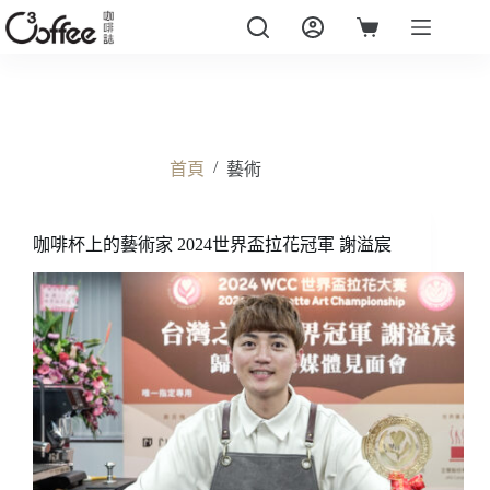
跳
至
購
主
物
要
車
內
容
/
首頁
藝術
咖啡杯上的藝術家 2024世界盃拉花冠軍 謝溢宸