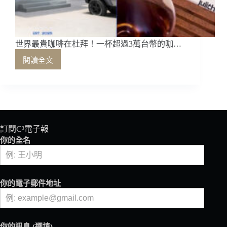
世界最貴咖啡在杜拜！一杯超過3萬台幣的咖…
閱讀全文
世
界
最
貴
咖
啡
在
訂閱C³電子報
杜
你的全名
拜！
一
杯
超
你的電子郵件地址
過
3
萬
台
你的訊息 (選填)