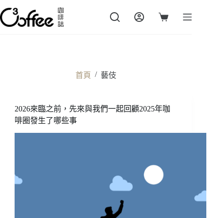
跳
至
購
主
物
要
車
內
容
/
首頁
藝伎
2026來臨之前，先來與我們一起回顧2025年咖
啡圈發生了哪些事