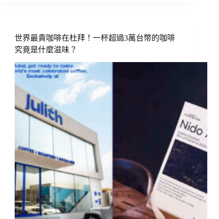
的
捍
衛
者
世界最貴咖啡在杜拜！一杯超過3萬台幣的咖啡
——
究竟是什麼滋味？
巴
拿
馬
咖
啡
(
上)