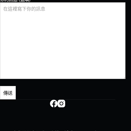
幣
的
咖
啡
究
竟
是
什
麼
滋
味？