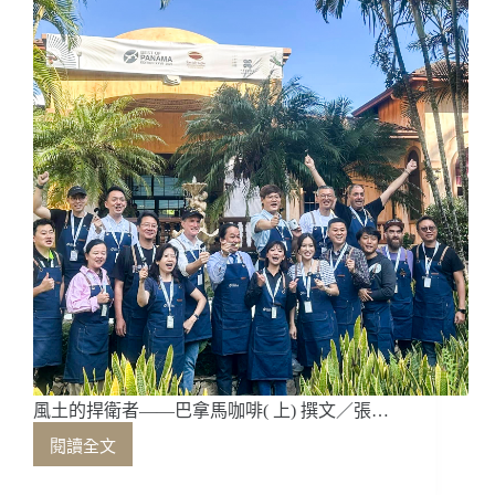
們
一
起
回
顧
2025
年
咖
啡
圈
發
生
了
哪
些
事
風土的捍衛者——巴拿馬咖啡( 上) 撰文／張…
閱讀全文
風
土