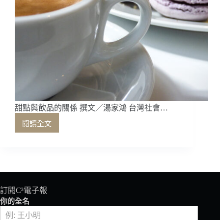
邱
怡
彰
三
徑
就
荒
甜點與飲品的關係 撰文／湯家鴻 台灣社會…
閱讀全文
甜
點
與
飲
品
的
關
訂閱C³電子報
係
你的全名