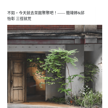
空
的
香
不如，今天就去茶館聚聚吧！—— 簡瑋婷&邱
氣
怡彰 三徑就荒
日
月
老
茶
廠