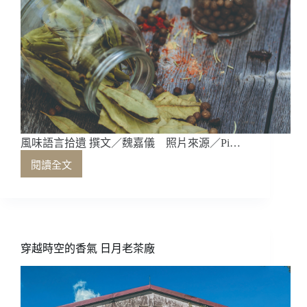
風味語言拾遺 撰文／魏嘉儀 照片來源／Pi…
閱讀全文
風
味
語
言
拾
遺
穿越時空的香氣 日月老茶廠