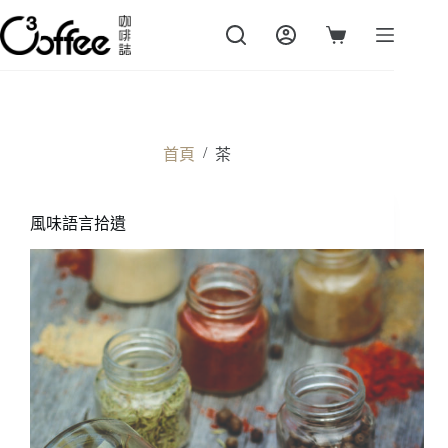
跳
至
購
主
物
要
車
內
容
/
首頁
茶
風味語言拾遺