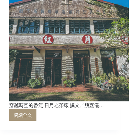
穿越時空的香氣 日月老茶廠 撰文／魏嘉儀…
閱讀全文
穿
越
時