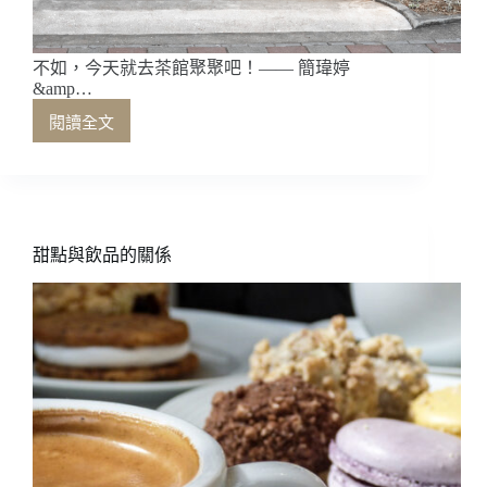
不如，今天就去茶館聚聚吧！—— 簡瑋婷
&amp…
閱讀全文
不
如，
今
天
就
去
甜點與飲品的關係
茶
館
聚
聚
吧！
——
簡
瑋
婷
&