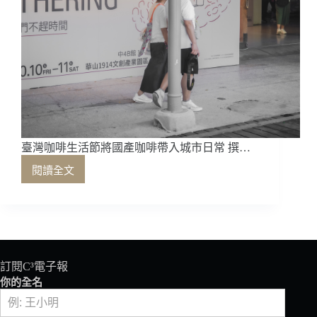
臺灣咖啡生活節將國產咖啡帶入城市日常 撰…
閱讀全文
臺
灣
咖
啡
生
活
節
訂閱C³電子報
將
你的全名
國
產