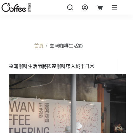
跳
至
購
主
物
要
車
內
容
/
首頁
臺灣咖啡生活節
臺灣咖啡生活節將國產咖啡帶入城市日常