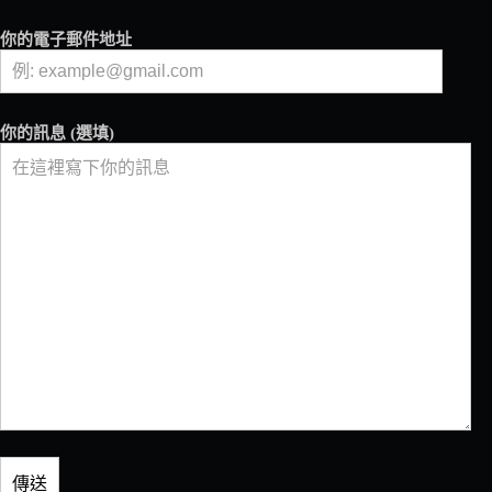
咖
啡
你的電子郵件地址
帶
入
城
市
你的訊息 (選填)
日
常