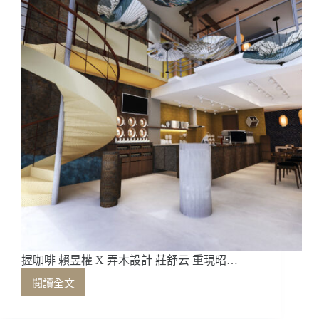
式
美
學
握咖啡 賴昱權 X 弄木設計 莊舒云 重現昭…
閱讀全文
握
咖