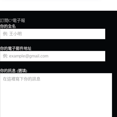
啡
的
破
碎
訂閱C³電子報
靈
你的全名
光
七
則
你的電子郵件地址
你的訊息 (選填)