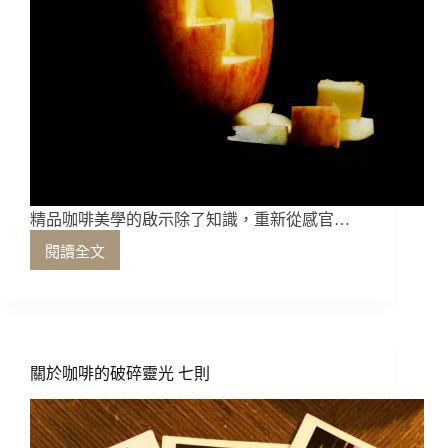
精品咖啡美學的啟示除了知識，重新從感官…
閱讀全文
精
品
咖
啡
美
學
關於咖啡的破碎靈光 七則
的
啟
示