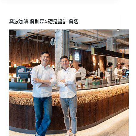
啡
賴
昱
權
興波咖啡 吳則霖X硬是設計 吳透
X
弄
木
設
計
莊
舒
云