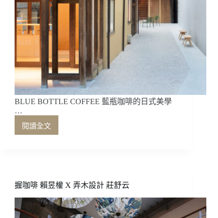
BLUE BOTTLE COFFEE 藍瓶咖啡的日式美學
…
閱讀全文
BLUE
BOTTLE
COFFEE
藍
瓶
咖
握咖啡 賴昱權 X 弄木設計 莊舒云
啡
的
日