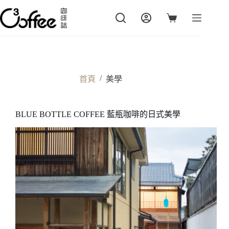
跳
至
購
主
物
要
車
內
容
/
首頁
美學
BLUE BOTTLE COFFEE 藍瓶咖啡的日式美學