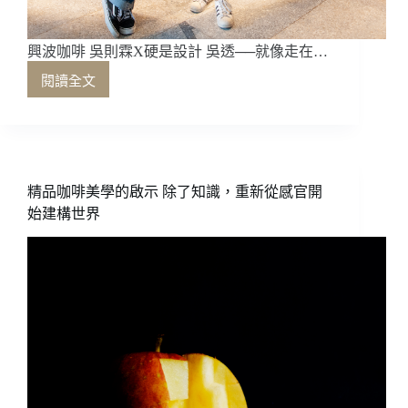
興波咖啡 吳則霖X硬是設計 吳透──就像走在…
閱讀全文
興
波
咖
啡
吳
則
精品咖啡美學的啟示 除了知識，重新從感官開
霖
始建構世界
X
硬
是
設
計
吳
透