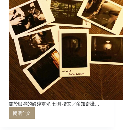
除
了
知
識，
重
新
從
感
官
開
始
建
構
世
界
關於咖啡的破碎靈光 七則 撰文／余知奇攝…
閱讀全文
關
於
咖