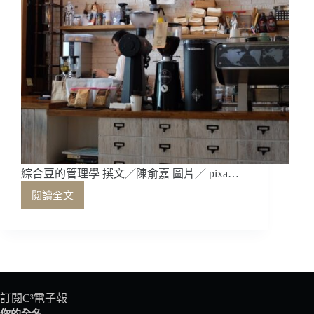
綜合豆的管理學 撰文／陳俞嘉 圖片／ pixa…
閱讀全文
綜
合
豆
的
管
理
學
訂閱C³電子報