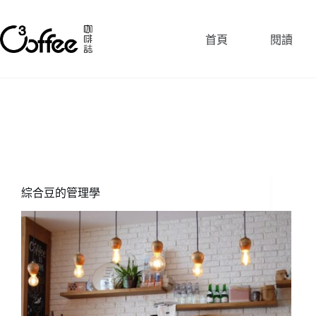
跳
至
首頁
閱讀
主
要
內
容
綜合豆的管理學