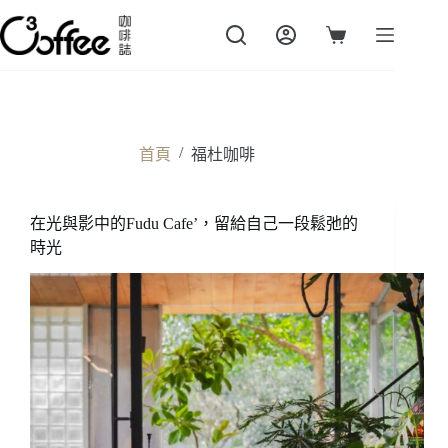
跳
至
購
主
物
要
車
內
容
/
首頁
福杜咖啡
在光與影中的Fudu Cafe’，留給自己一段鬆弛的
時光