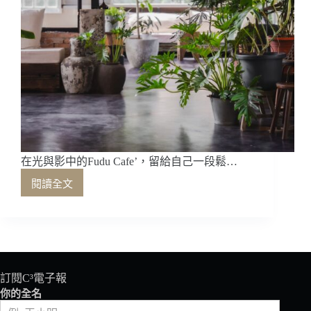
在光與影中的Fudu Cafe’，留給自己一段鬆…
閱讀全文
在
光
與
影
中
的
Fudu
訂閱C³電子報
Cafe’，
你的全名
留