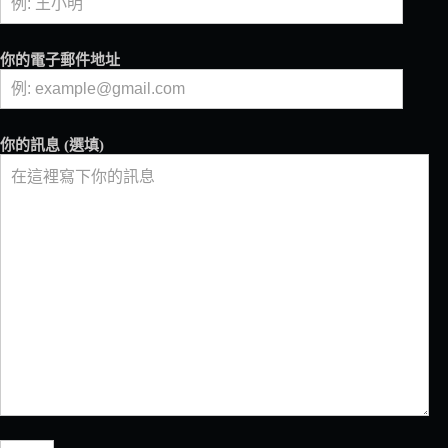
給
自
己
你的電子郵件地址
一
段
鬆
弛
你的訊息 (選填)
的
時
光