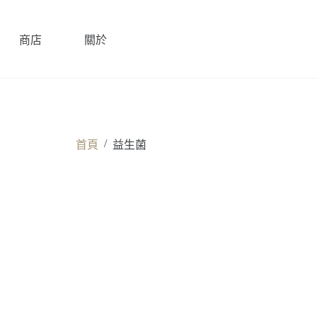
商店
關於
/
首頁
益生菌