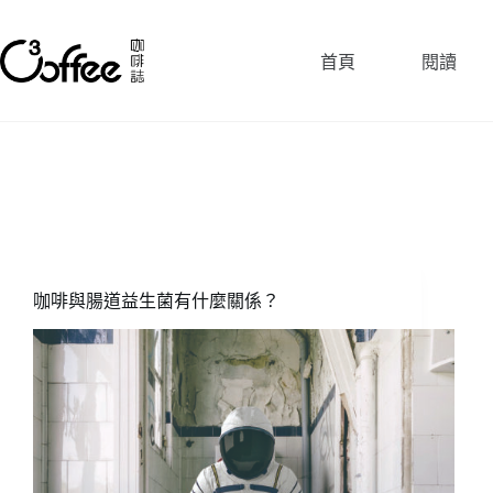
跳
至
首頁
閱讀
主
要
內
容
咖啡與腸道益生菌有什麼關係？