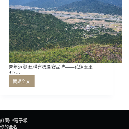
青年返鄉 建構有機食安品牌——花蓮玉里
917…
閱讀全文
青
年
返
鄉
建
構
有
訂閱C³電子報
機
你的全名