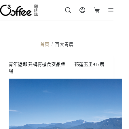
跳
至
購
主
物
要
車
內
容
/
首頁
百大青農
青年返鄉 建構有機食安品牌——花蓮玉里917農
場