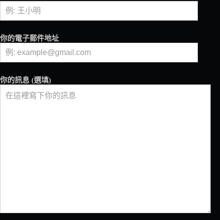
食
安
品
牌
你的電子郵件地址
——
花
蓮
玉
你的訊息 (選填)
里
917
農
場