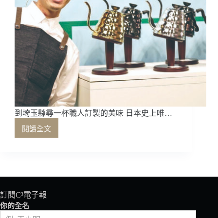
到埼玉縣尋一杯職人訂製的美味 日本史上唯…
閱讀全文
到
埼
玉
縣
尋
一
杯
訂閱C³電子報
職
你的全名
人