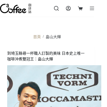
跳
至
購
主
物
要
車
內
容
/
首頁
畠山大輝
到埼玉縣尋一杯職人訂製的美味 日本史上唯一
咖啡沖煮雙冠王：畠山大輝