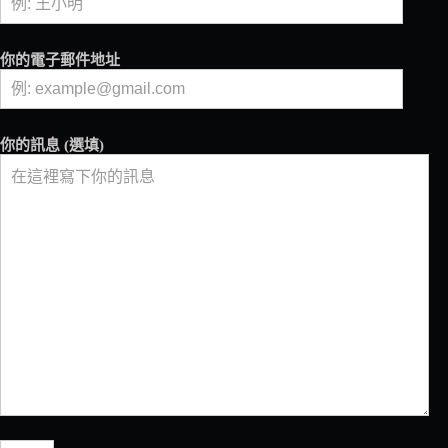
訂
製
的
你的電子郵件地址
美
味
日
本
你的訊息 (選填)
史
上
唯
一
咖
啡
沖
煮
雙
冠
王：
畠
山
大