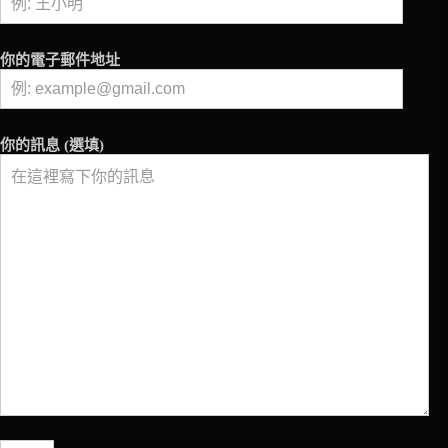
化
咖
啡
你的電子郵件地址
產
業
鏈
的
你的訊息 (選填)
全
方
位
咖
啡
師
──
Boram
Um