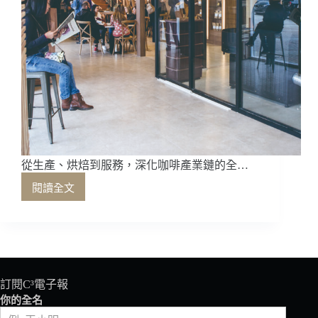
從生產、烘焙到服務，深化咖啡產業鏈的全…
閱讀全文
從
生
產、
烘
焙
到
服
訂閱C³電子報
務，
你的全名
深